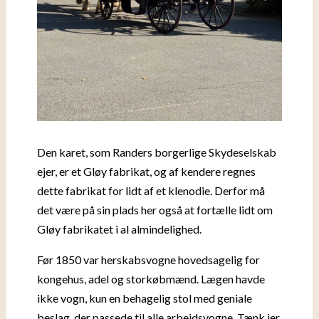
Den karet, som Randers borgerlige Skydeselskab
ejer, er et Gløy fabrikat, og af kendere regnes
dette fabrikat for lidt af et klenodie. Derfor må
det være på sin plads her også at fortælle lidt om
Gløy fabrikatet i al almindelighed.
Før 1850 var herskabsvogne hovedsagelig for
kongehus, adel og storkøbmænd. Lægen havde
ikke vogn, kun en behagelig stol med geniale
beslag, der passede til alle arbejdsvogne. Tænk jer