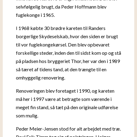
selvfølgelig brugt, da Peder Hoffmann blev
fuglekonge i 1965.
I 1968 købte 30 brødre kareten til Randers
borgerlige Skydeselskab, hvor den siden er brugt
til vor fuglekongekørsel. Den blev opbevaret
forskellige steder, inden den til sidst kom op og stå
på pladsen hos bryggeriet Thor, her var den i 1989
så tæret af tidens tand, at den trængte til en
omhyggelig renovering.
Renoveringen blev foretaget i 1990, og kareten
må her i 1997 være at betragte som værende i
meget fin stand, så tæt på den originale udførelse
som mulig.
Peder Meier-Jensen stod for alt arbejdet med træ.
Poul Erik Timm tog sig af polstringen. Holger