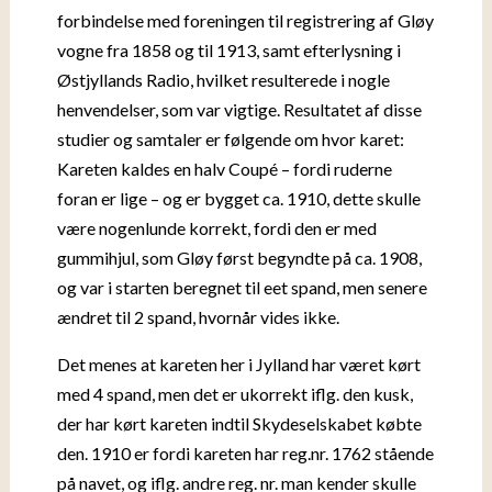
forbindelse med foreningen til registrering af Gløy
vogne fra 1858 og til 1913, samt efterlysning i
Østjyllands Radio, hvilket resulterede i nogle
henvendelser, som var vigtige. Resultatet af disse
studier og samtaler er følgende om hvor karet:
Kareten kaldes en halv Coupé – fordi ruderne
foran er lige – og er bygget ca. 1910, dette skulle
være nogenlunde korrekt, fordi den er med
gummihjul, som Gløy først begyndte på ca. 1908,
og var i starten beregnet til eet spand, men senere
ændret til 2 spand, hvornår vides ikke.
Det menes at kareten her i Jylland har været kørt
med 4 spand, men det er ukorrekt iflg. den kusk,
der har kørt kareten indtil Skydeselskabet købte
den. 1910 er fordi kareten har reg.nr. 1762 stående
på navet, og iflg. andre reg. nr. man kender skulle