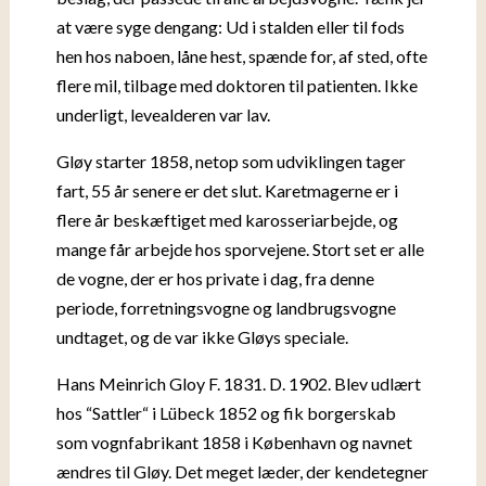
at være syge dengang: Ud i stalden eller til fods
hen hos naboen, låne hest, spænde for, af sted, ofte
flere mil, tilbage med doktoren til patienten. Ikke
underligt, levealderen var lav.
Gløy starter 1858, netop som udviklingen tager
fart, 55 år senere er det slut. Karetmagerne er i
flere år beskæftiget med karosseriarbejde, og
mange får arbejde hos sporvejene. Stort set er alle
de vogne, der er hos private i dag, fra denne
periode, forretningsvogne og landbrugsvogne
undtaget, og de var ikke Gløys speciale.
Hans Meinrich Gloy F. 1831. D. 1902. Blev udlært
hos “Sattler“ i Lübeck 1852 og fik borgerskab
som vognfabrikant 1858 i København og navnet
ændres til Gløy. Det meget læder, der kendetegner